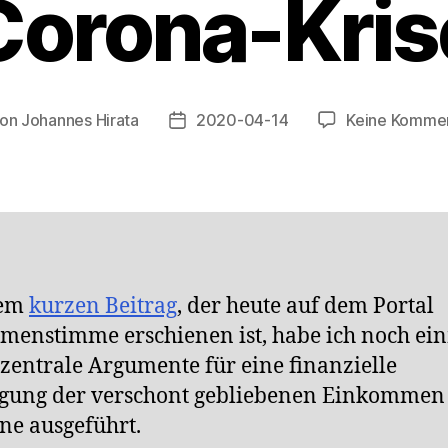
Corona-Kris
on
Johannes Hirata
2020-04-14
Keine Komme
tragsautor
Veröffentlichungsdatum
nem
kurzen Beitrag
, der heute auf dem Portal
enstimme erschienen ist, habe ich noch ei
 zentrale Argumente für eine finanzielle
igung der verschont gebliebenen Einkommen
e ausgeführt.