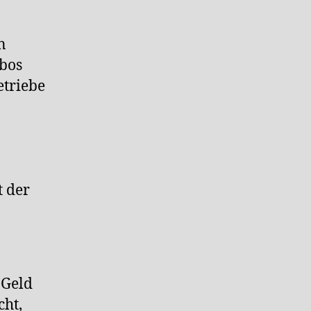
n
Abos
etriebe
 der
 Geld
cht,