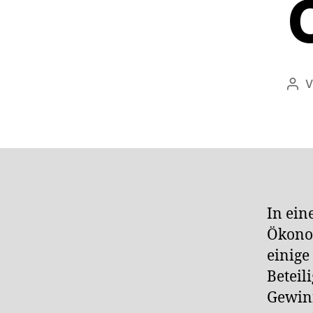
V
Bei
In ei
Ökonom
einige
Beteil
Gewinn