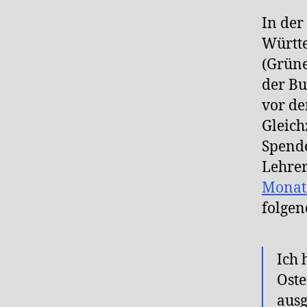
In der
Württ
(Grüne
der Bu
vor de
Gleich
Spende
Lehre
Monat
folge
Ich 
Oste
ausg