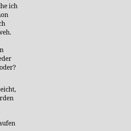
he ich
hon
ch
 weh.
en
eder
 oder?
eicht,
rden
laufen