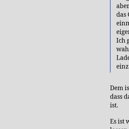
aber
das 
einm
eige
Ich 
wahn
Lade
einz
Dem is
dass d
ist.
Es ist