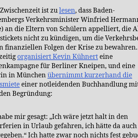
 Zwischenzeit ist zu
lesen
, dass Baden-
embergs Verkehrsminister Winfried Herman
) an die Eltern von Schülern appelliert, die 
stickets nicht zu kündigen, um die Verkehrsb
n finanziellen Folgen der Krise zu bewahren.
zeitig
organisiert Kevin Kühnert
eine
nkampagne für Berliner Kneipen, und eine
rin in München
übernimmt kurzerhand die
smiete
einer notleidenden Buchhandlung mit
nden Begründung:
habe mir gesagt: „Ich wäre jetzt halt in den
rferien in Urlaub gefahren, ich hätte da auch
egeben.“ Ich hatte zwar noch nichts fest gebu