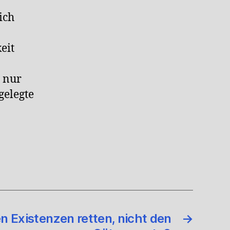
ich
eit
 nur
gelegte
en Existenzen retten, nicht den
→