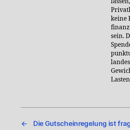
lassen
Privat
keine 
finanz
sein. 
Spend
punktu
landes
Gewich
Lasten
←
Die Gutscheinregelung ist fra