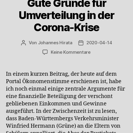
Gute Gründe für
Umverteilung in der
Corona-Krise
Von
Johannes Hirata
2020-04-14
Beitragsautor
Veröffentlichungsdatum
zu
Keine Kommentare
Gute
Gründe
für
In einem kurzen Beitrag, der heute auf dem
Umverteilung
Portal Ökonomenstimme erschienen ist, habe
in
ich noch einmal einige zentrale Argumente für
der
eine finanzielle Beteiligung der verschont
Corona-
gebliebenen Einkommen und Gewinne
Krise
ausgeführt. In der Zwischenzeit ist zu lesen,
dass Baden-Württembergs Verkehrsminister
Winfried Hermann (Grüne) an die Eltern von