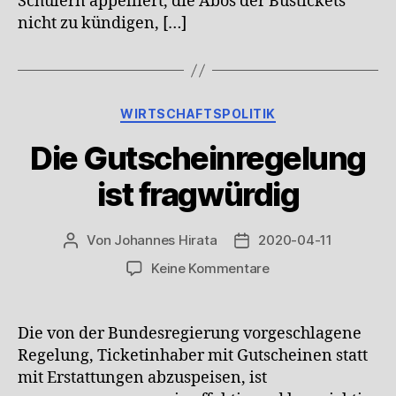
Schülern appelliert, die Abos der Bustickets
nicht zu kündigen, […]
Kategorien
WIRTSCHAFTSPOLITIK
Die Gutscheinregelung
ist fragwürdig
Von
Johannes Hirata
2020-04-11
Beitragsautor
Veröffentlichungsdatum
zu
Keine Kommentare
Die
Gutscheinregelung
ist
Die von der Bundesregierung vorgeschlagene
fragwürdig
Regelung, Ticketinhaber mit Gutscheinen statt
mit Erstattungen abzuspeisen, ist