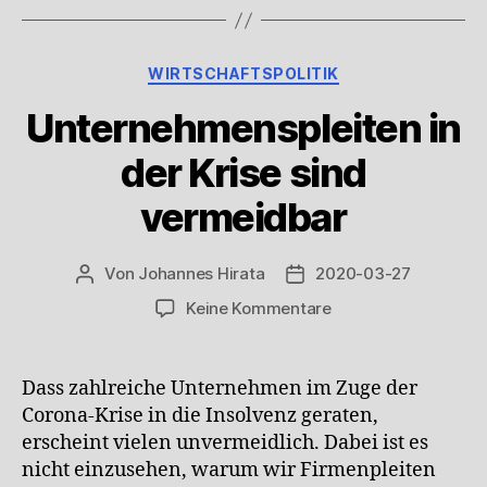
Kategorien
WIRTSCHAFTSPOLITIK
Unternehmenspleiten in
der Krise sind
vermeidbar
Von
Johannes Hirata
2020-03-27
Beitragsautor
Veröffentlichungsdatum
zu
Keine Kommentare
Unternehmenspleit
in
der
Dass zahlreiche Unternehmen im Zuge der
Krise
Corona-Krise in die Insolvenz geraten,
sind
erscheint vielen unvermeidlich. Dabei ist es
vermeidbar
nicht einzusehen, warum wir Firmenpleiten