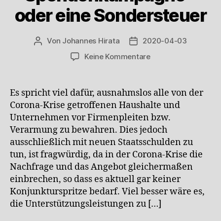
oder eine Sondersteuer
Von
Johannes Hirata
2020-04-03
Beitragsautor
Veröffentlichungsdatum
zu
Keine Kommentare
Wir
bräuchten
eine
Es spricht viel dafür, ausnahmslos alle von der
nationale
Corona-Krise getroffenen Haushalte und
Corona-
Unternehmen vor Firmenpleiten bzw.
Spendenkampagne
Verarmung zu bewahren. Dies jedoch
–
ausschließlich mit neuen Staatsschulden zu
oder
tun, ist fragwürdig, da in der Corona-Krise die
eine
Sondersteuer
Nachfrage und das Angebot gleichermaßen
einbrechen, so dass es aktuell gar keiner
Konjunkturspritze bedarf. Viel besser wäre es,
die Unterstützungsleistungen zu […]