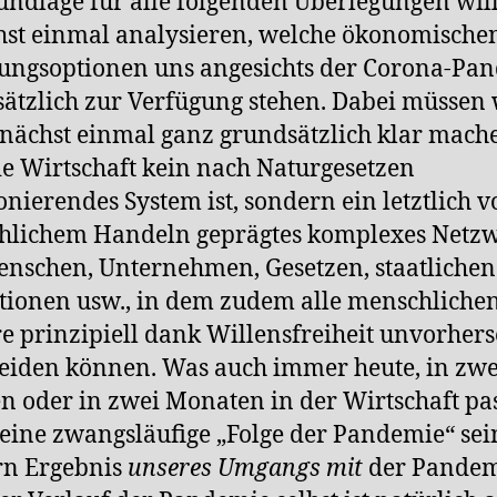
undlage für alle folgenden Überlegungen will
st einmal analysieren, welche ökonomische
ungsoptionen uns angesichts der Corona-Pa
ätzlich zur Verfügung stehen. Dabei müssen 
nächst einmal ganz grundsätzlich klar mach
ie Wirtschaft kein nach Naturgesetzen
onierendes System ist, sondern ein letztlich 
hlichem Handeln geprägtes komplexes Netz
nschen, Unternehmen, Gesetzen, staatlichen
utionen usw., in dem zudem alle menschliche
e prinzipiell dank Willensfreiheit unvorher
eiden können. Was auch immer heute, in zwe
 oder in zwei Monaten in der Wirtschaft pas
eine zwangsläufige „Folge der Pandemie“ sei
rn Ergebnis
unseres Umgangs mit
der Pandem