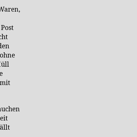
Waren,
 Post
cht
den
 ohne
üll
e
 mit
rauchen
eit
ällt