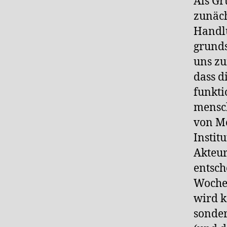
Als Gr
zunäch
Handl
grunds
uns zu
dass d
funkti
mensc
von Me
Instit
Akteur
entsch
Wochen
wird k
sonde