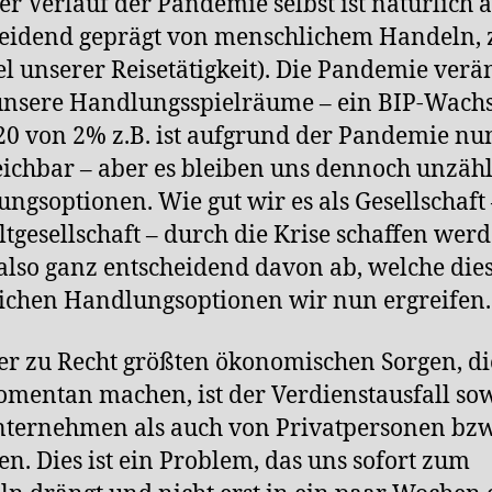
er Verlauf der Pandemie selbst ist natürlich 
heidend geprägt von menschlichem Handeln,
el unserer Reisetätigkeit). Die Pandemie verä
unsere Handlungsspielräume – ein BIP-Wach
20 von 2% z.B. ist aufgrund der Pandemie nu
ichbar – aber es bleiben uns dennoch unzähl
ngsoptionen. Wie gut wir es als Gesellschaft
ltgesellschaft – durch die Krise schaffen werd
also ganz entscheidend davon ab, welche die
ichen Handlungsoptionen wir nun ergreifen.
er zu Recht größten ökonomischen Sorgen, di
mentan machen, ist der Verdienstausfall so
ternehmen als auch von Privatpersonen bzw
en. Dies ist ein Problem, das uns sofort zum