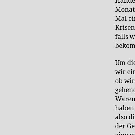
Handel
Monate
Mal ei
Krisen
falls 
bekom
Um die
wir ei
ob wir
gehend
Ware
haben 
also d
der Ge