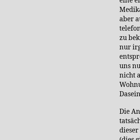
eine e
Medik
aber a
telefo
zu bek
nur ir
entsp
uns nu
nicht 
Wohnun
Dasein
Die An
tatsäc
dieser
(dies 