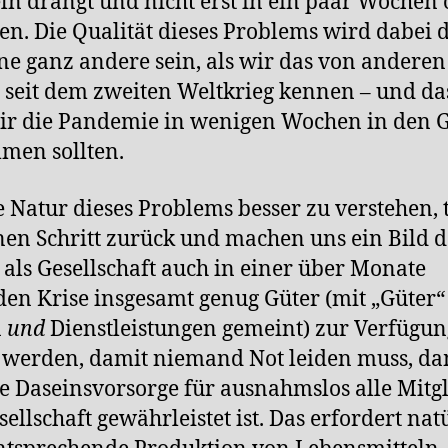
n drängt und nicht erst in ein paar Wochen 
n. Die Qualität dieses Problems wird dabei d
ne ganz andere sein, als wir das von anderen
 seit dem zweiten Weltkrieg kennen – und da
wir die Pandemie in wenigen Wochen in den G
men sollten.
 Natur dieses Problems besser zu verstehen, 
nen Schritt zurück und machen uns ein Bild 
 als Gesellschaft auch in einer über Monate
en Krise insgesamt genug Güter (mit „Güter“
n
und
Dienstleistungen gemeint) zur Verfügun
werden, damit niemand Not leiden muss, da
ie Daseinsvorsorge für ausnahmslos alle Mitg
sellschaft gewährleistet ist. Das erfordert nat