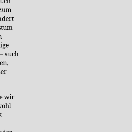
auch
 zum
ndert
stum
n
ige
 – auch
en,
ser
e wir
wohl
.