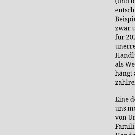
(und d
entsc
Beispi
zwar 
für 20
unerre
Handlu
als We
hängt 
zahlre
Eine d
uns mo
von Un
Famili