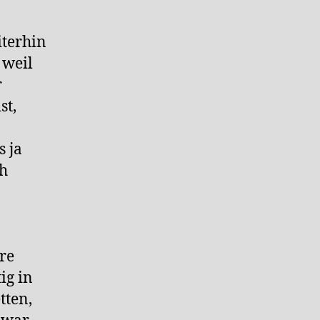
iterhin
 weil
r
st,
 ja
ch
re
ig in
tten,