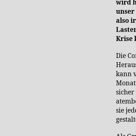
wird 
unser
also 
Lasten
Krise
Die Co
Heraus
kann 
Monate
sicher
atemb
sie je
gestal