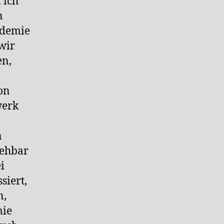
 ich
n
ndemie
wir
en,
von
werk
n
sehbar
i
siert,
n,
ie