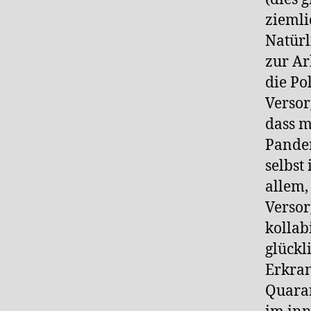
ziemli
Natürl
zur Ar
die Po
Versor
dass m
Pande
selbst
allem,
Verso
kollab
glückl
Erkran
Quaran