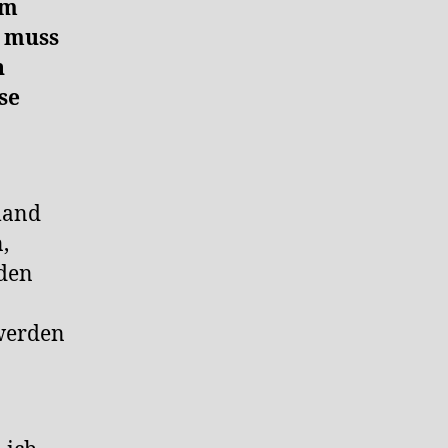
um
s muss
n
se
mand
,
rden
werden