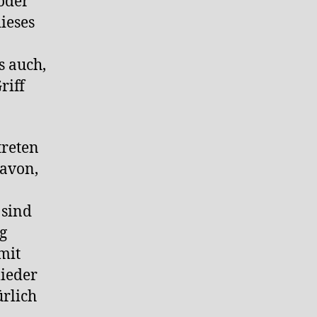
oder
ieses
s auch,
riff
treten
davon,
 sind
g
mit
lieder
ürlich