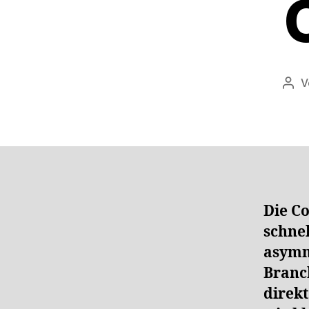
V
Beit
Die Co
schne
asymme
Branc
direk